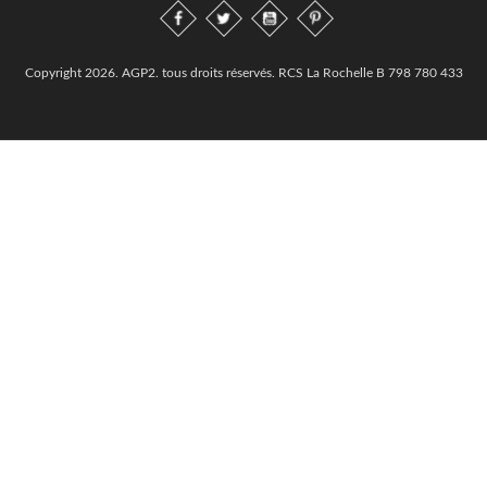
Copyright 2026. AGP2. tous droits réservés. RCS La Rochelle B 798 780 433