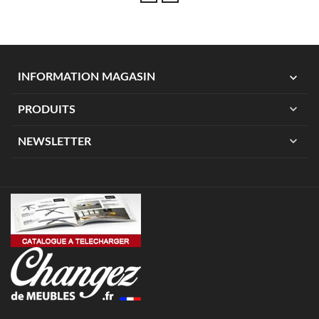
expand_more
INFORMATION MAGASIN
expand_more
PRODUITS
expand_more
NEWSLETTER