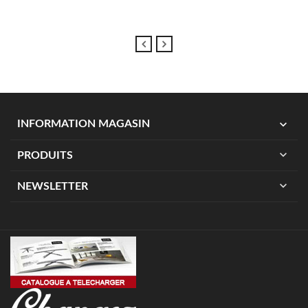
expand_more
INFORMATION MAGASIN
expand_more
PRODUITS
expand_more
NEWSLETTER