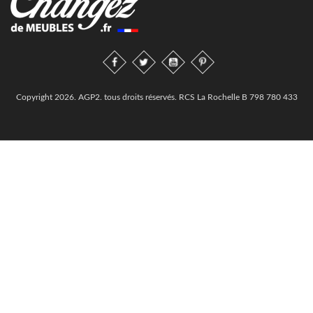
Copyright 2026. AGP2. tous droits réservés. RCS La Rochelle B 798 780 433