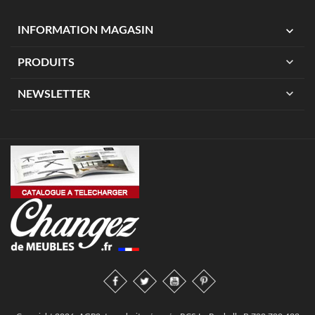
expand_more
INFORMATION MAGASIN
expand_more
PRODUITS
expand_more
NEWSLETTER