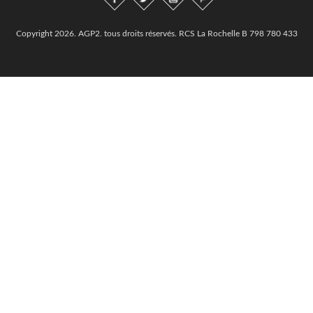
Copyright 2026. AGP2. tous droits réservés. RCS La Rochelle B 798 780 433