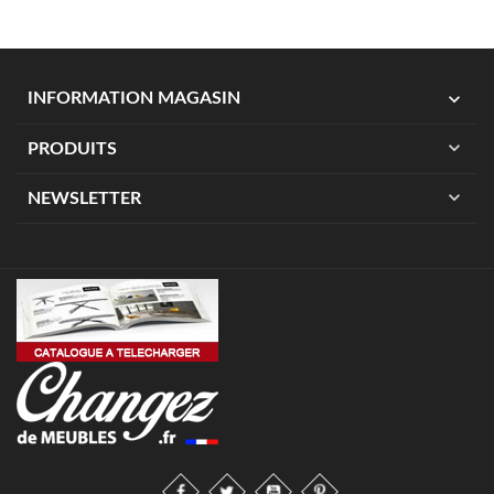
expand_more
INFORMATION MAGASIN
expand_more
PRODUITS
expand_more
NEWSLETTER