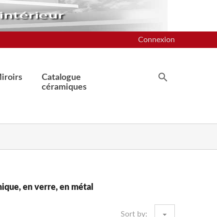
Connexion
iroirs
Catalogue
céramiques
ique, en verre, en métal
arrow_drop_down
Sort by: