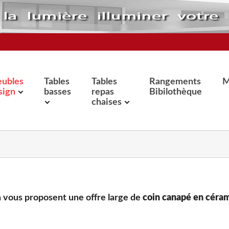
ubles
Tables
Tables
Rangements
M
sign
basses
repas
Bibilothèque
chaises
ea vous proposent une offre large de
coin canapé en céram