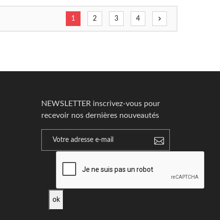
chevron_right
1
2
3
4
NEWSLETTER inscrivez-vous pour
recevoir nos dernières nouveautés