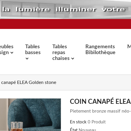
ubles
Tables
Tables
Rangements
M
sign
basses
repas
Bibilothèque
chaises
 canapé ELEA Golden stone
COIN CANAPÉ ELE
Pietement bronze massif néo-
En stock
0 Produit
État
Nouveau