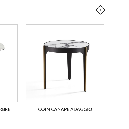
E
NOU
RBRE
COIN CANAPÉ ADAGGIO
C