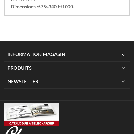
Dimensions :575x340 ht1000.
expand_more
INFORMATION MAGASIN
expand_more
PRODUITS
expand_more
NEWSLETTER