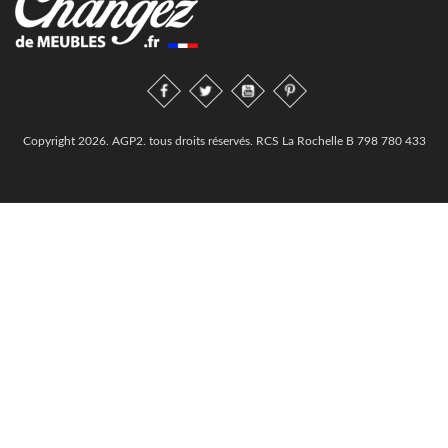
Copyright 2026. AGP2. tous droits réservés. RCS La Rochelle B 798 780 433