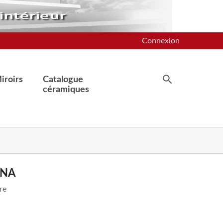
Connexion
iroirs
Catalogue
céramiques
ENA
re