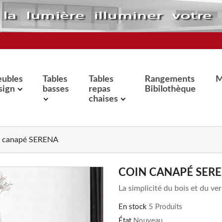
ubles
Tables
Tables
Rangements
M
sign
basses
repas
Bibilothèque
chaises
n canapé SERENA
COIN CANAPÉ SER
La simplicité du bois et du ver
En stock
5 Produits
État
Nouveau