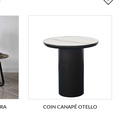
BRA
COIN CANAPÉ OTELLO
CO