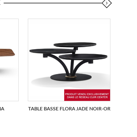
E
EN R
NA
TABLE BASSE FLORA JADE NOIR-OR
TABLE 