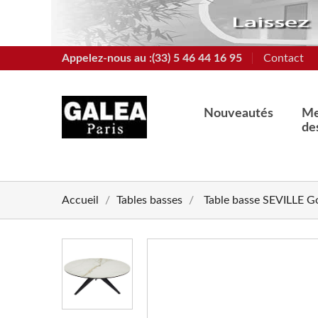
Appelez-nous au :(33) 5 46 44 16 95
Contact
Nouveautés
Me
de
Accueil
Tables basses
Table basse SEVILLE G
chevron_left