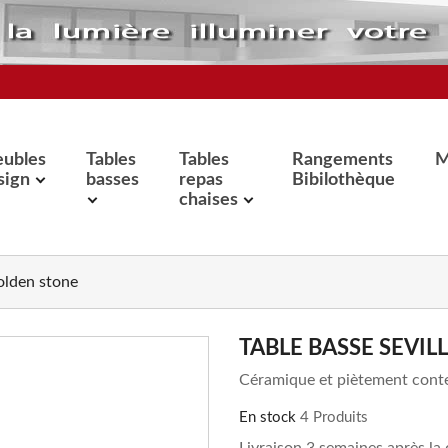
ubles
Tables
Tables
Rangements
M
sign
basses
repas
Bibilothèque
chaises
olden stone
TABLE BASSE SEVI
Céramique et piètement con
En stock
4 Produits