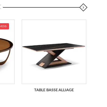
E
 MOIS
TABLE BASSE ALLIAGE
T