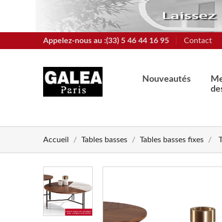
Appelez-nous au :(33) 5 46 44 16 95
Contact
Nouveautés
Me
de
Accueil
Tables basses
Tables basses fixes
chevron_left