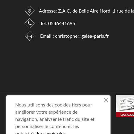
Adresse: Z.A.C. de Belle Aire Nord. 1 rue de l
Tel:
0546441695
Email :
christophe@galea-paris.fr
Nous utilisons des cookies tiers pour
améliorer votre expérience de
navigation, analyser le trafic du site et
personnaliser le contenu et les
publicités.
En savoir plus.