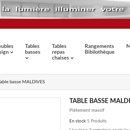
ubles
Tables
Tables
Rangements
M
sign
basses
repas
Bibilothèque
chaises
Table basse MALDIVES
TABLE BASSE MALD
Piètement massif
En stock
5 Produits