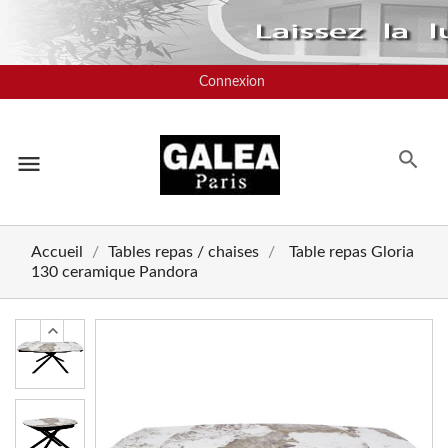
Connexion
menu
Accueil
Tables repas / chaises
Table repas Gloria
130 ceramique Pandora
chevron_left