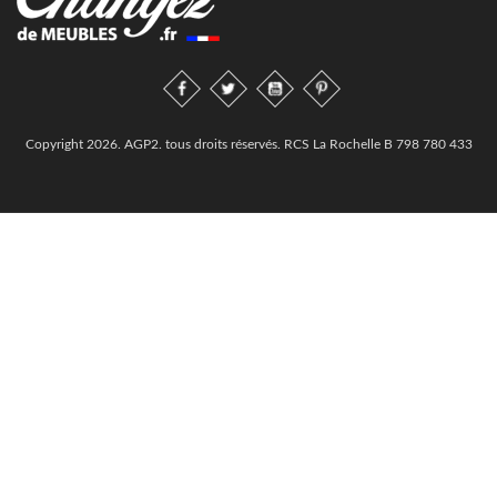
Copyright 2026. AGP2. tous droits réservés. RCS La Rochelle B 798 780 433