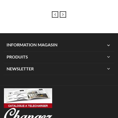
expand_more
INFORMATION MAGASIN
expand_more
PRODUITS
expand_more
NEWSLETTER