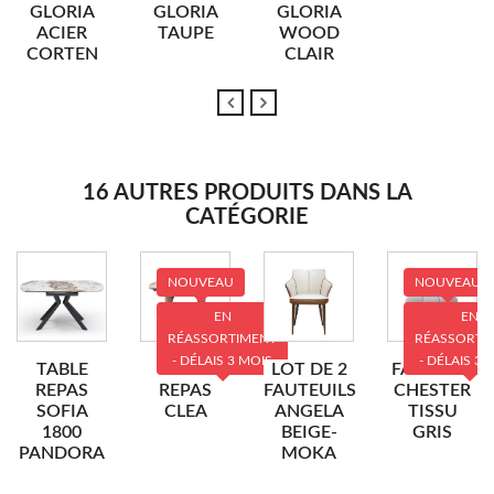
GLORIA
GLORIA
GLORIA
ACIER
TAUPE
WOOD
CORTEN
CLAIR
16 AUTRES PRODUITS DANS LA
CATÉGORIE
NOUVEAU
NOUVEAU
EN
EN
RÉASSORTIMENT
RÉASSORTI
- DÉLAIS 3 MOIS
- DÉLAIS 3 
TABLE
TABLE
LOT DE 2
FAUTEUIL
REPAS
REPAS
FAUTEUILS
CHESTER
SOFIA
CLEA
ANGELA
TISSU
1800
BEIGE-
GRIS
PANDORA
MOKA