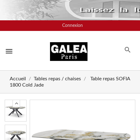
Connexion
menu
Accueil
Tables repas / chaises
Table repas SOFIA
1800 Cold Jade
chevron_left