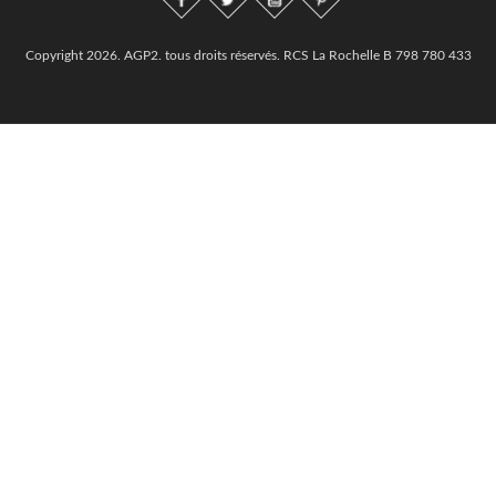
Copyright 2026. AGP2. tous droits réservés. RCS La Rochelle B 798 780 433