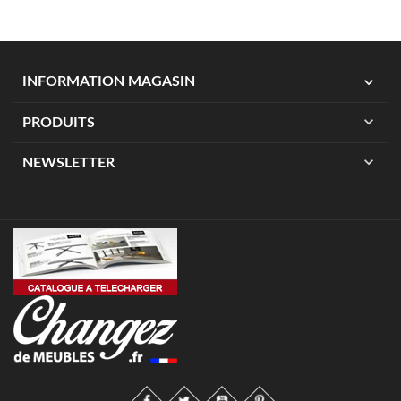
expand_more
INFORMATION MAGASIN
expand_more
PRODUITS
expand_more
NEWSLETTER