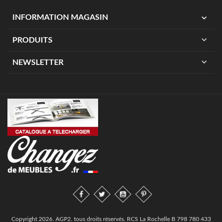
expand_more
INFORMATION MAGASIN
expand_more
PRODUITS
expand_more
NEWSLETTER
Copyright 2026. AGP2. tous droits réservés. RCS La Rochelle B 798 780 433