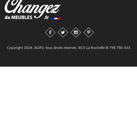
Copyright 2026. AGP2. tous droits réservés. RCS La Rochelle B 798 780 433