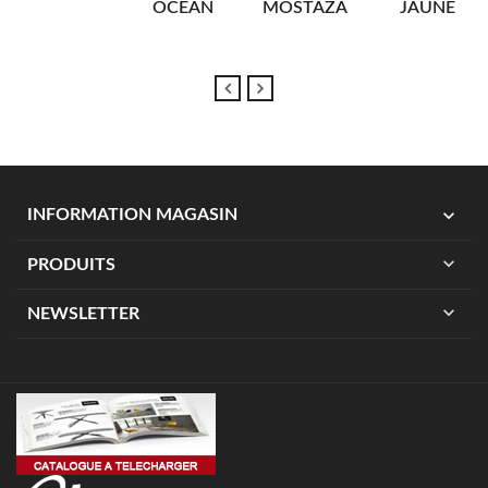
OCEAN
MOSTAZA
JAUNE
expand_more
INFORMATION MAGASIN
expand_more
PRODUITS
expand_more
NEWSLETTER