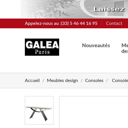
Appelez-nous au :(33) 5 46 44 16 95
Contact
Nouveautés
Me
de
Accueil
Meubles design
Consoles
Consol
chevron_left