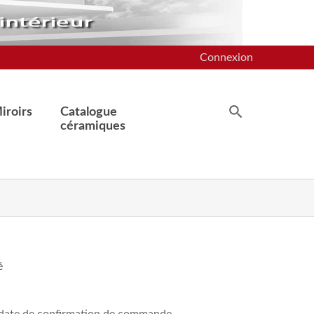
Connexion
iroirs
Catalogue
céramiques
é