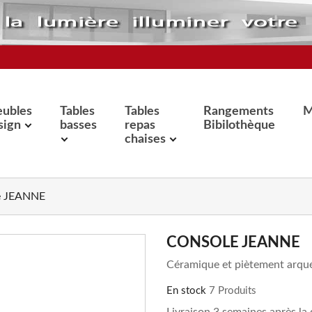
ubles
Tables
Tables
Rangements
M
sign
basses
repas
Bibilothèque
chaises
e JEANNE
CONSOLE JEANNE
Céramique et piètement arqu
En stock
7 Produits