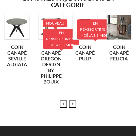
CATÉGORIE
NOUVEAU
EN
RÉASSORTIMENT
EN
- DÉLAIS 3 MOIS
RÉASSORTIMENT
- DÉLAIS 3 MOIS
COIN
COIN
COIN
COIN
CANAPÉ
CANAPÉ
CANAPÉ
CANAPÉ
SEVILLE
OREGON
PULP
FELICIA
ALGIATA
DESIGN
BY
PHILIPPE
BOUIX